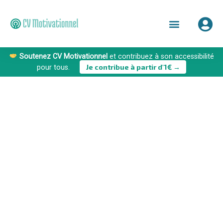
Soutenez CV Motivationnel
et contribuez à son accessibilité
Je contribue à partir d'1€ →
pour tous.
RECRUTEMENT
Découvrez les Soft Skills à travers nos
articles !