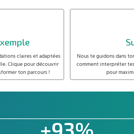
exemple
Su
tions claires et adaptées
Nous te guidons dans to
lle. Clique pour découvrir
comment interpréter tes 
former ton parcours !
pour maximi
+
93
%