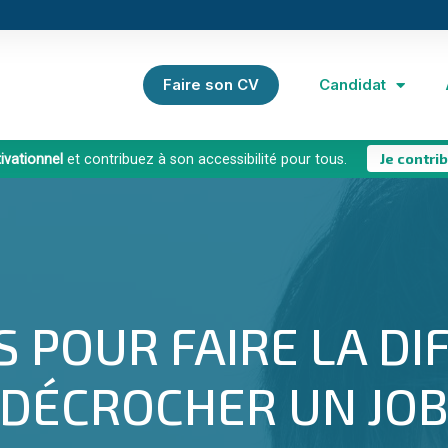
Faire son CV
Candidat
Je contrib
vationnel
et contribuez à son accessibilité pour tous.
S POUR FAIRE LA DI
DÉCROCHER UN JO