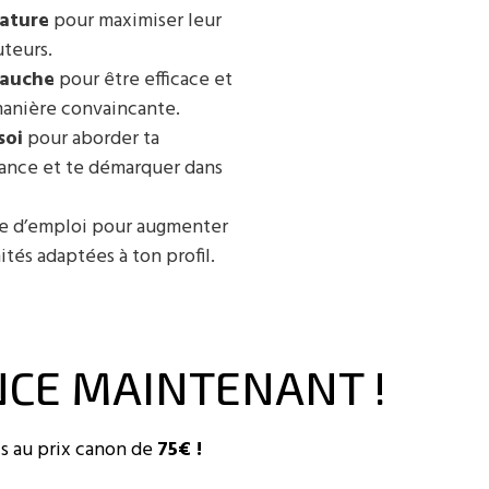
dature
pour maximiser leur
uteurs.
bauche
pour être efficace et
manière convaincante.
soi
pour aborder ta
rance et te démarquer dans
e d’emploi pour augmenter
tés adaptées à ton profil.
NCE MAINTENANT !
s au prix canon de 
75€ !