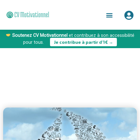
Soutenez CV Motivationnel
et contribuez à son accessibilité
Je contribue à partir d'1€ →
pour tous.
Non classé
27/03/2024